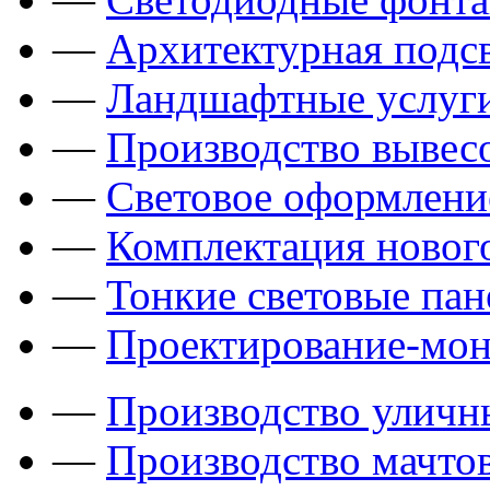
—
Архитектурная подсв
—
Ландшафтные услуги
—
Производство вывес
—
Световое оформлени
—
Комплектация новог
—
Тонкие световые пан
—
Проектирование-мон
—
Производство уличн
—
Производство мачто