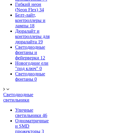
Гибкий неон
(Neon Flex)
34
Белт-лайт,
контроллеры и
лампы
18
Дюралайт и
контроллеры для
дюралайта
19
Светодиодные
фонтаны и
фейерверки
12
Новогодние ели
"под ключ"
0
Светодиодные
фонтаны
0
Светодиодные
светильники
Уличные
светильники
46
Одноматричные
и SMD
прожекторы
3