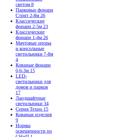
светом
8
Парковые фонари
Стрит 2-8м
26
Классические
фонари 2-5м
23
Классические
фонари 1-4м
26
Мачтовые опоры
и консольные
светильники 7-8м
4
Кованые фонари
0,6-3м
15
LED-
светильники для
домов и парков
17
Ландшафтные
светильники
34
Серия Техно
15
Кованые изделия
9
Нормы
освещенности по
СНиП
1