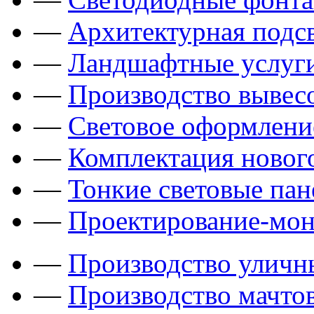
—
Архитектурная подсв
—
Ландшафтные услуги
—
Производство вывес
—
Световое оформлени
—
Комплектация новог
—
Тонкие световые пан
—
Проектирование-мон
—
Производство уличн
—
Производство мачто