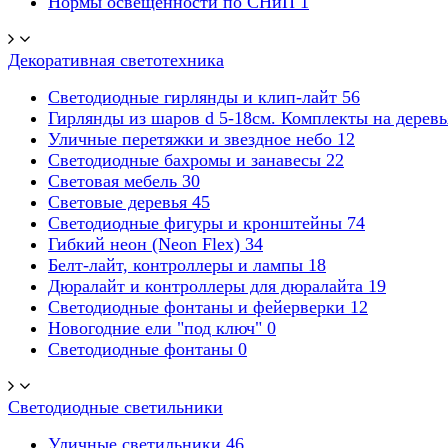
Нормы освещенности по СНиП
1
Декоративная светотехника
Светодиодные гирлянды и клип-лайт
56
Гирлянды из шаров d 5-18cм. Комплекты на дерев
Уличные перетяжки и звездное небо
12
Светодиодные бахромы и занавесы
22
Световая мебель
30
Световые деревья
45
Светодиодные фигуры и кронштейны
74
Гибкий неон (Neon Flex)
34
Белт-лайт, контроллеры и лампы
18
Дюралайт и контроллеры для дюралайта
19
Светодиодные фонтаны и фейерверки
12
Новогодние ели "под ключ"
0
Светодиодные фонтаны
0
Светодиодные светильники
Уличные светильники
46