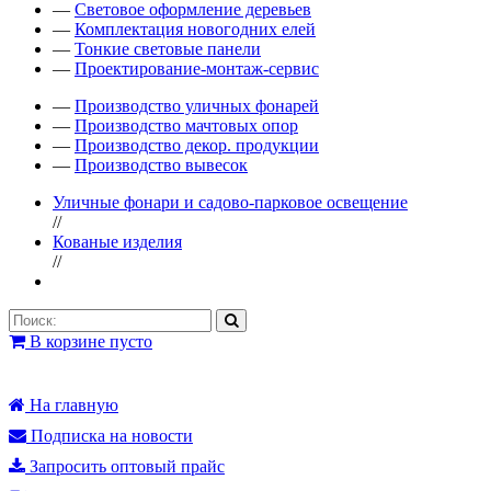
—
Световое оформление деревьев
—
Комплектация новогодних елей
—
Тонкие световые панели
—
Проектирование-монтаж-сервис
—
Производство уличных фонарей
—
Производство мачтовых опор
—
Производство декор. продукции
—
Производство вывесок
Уличные фонари и садово-парковое освещение
//
Кованые изделия
//
В корзине пусто
На главную
Подписка на новости
Запросить оптовый прайс