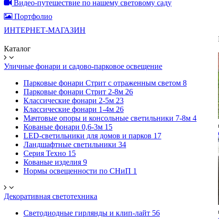
Видео-путешествие по нашему световому саду
Портфолио
ИНТЕРНЕТ-МАГАЗИН
Каталог
Уличные фонари и садово-парковое освещение
Парковые фонари Стрит с отраженным светом
8
Парковые фонари Стрит 2-8м
26
Классические фонари 2-5м
23
Классические фонари 1-4м
26
Мачтовые опоры и консольные светильники 7-8м
4
Кованые фонари 0,6-3м
15
LED-светильники для домов и парков
17
Ландшафтные светильники
34
Серия Техно
15
Кованые изделия
9
Нормы освещенности по СНиП
1
Декоративная светотехника
Светодиодные гирлянды и клип-лайт
56