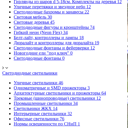
Гирлянды из шаров d 5-18cм. Комплекты на деревья
12
Уличные перетяжки и звездное небо
12
Светодиодные бахромы и занавесы
22
Световая мебель
30
Световые деревья
45
Светодиодные фигуры и кронштейны
74
Гибкий неон (Neon Flex)
34
Белт-лайт, контроллеры и лампы
18
Дюралайт и контроллеры для дюралайта
19
Светодиодные фонтаны и фейерверки
12
Новогодние ели "под ключ"
0
Светодиодные фонтаны
0
Светодиодные светильники
Уличные светильники
46
Одноматричные и SMD прожекторы
3
Архитектурные светильники и прожекторы
64
Трековые (шинопроводные) светильники
12
Промышленные светильники
34
Светильники ЖКХ
14
Интерьерные светильники
32
Офисные светильники
76
Нормы освещенности по СНиП
1