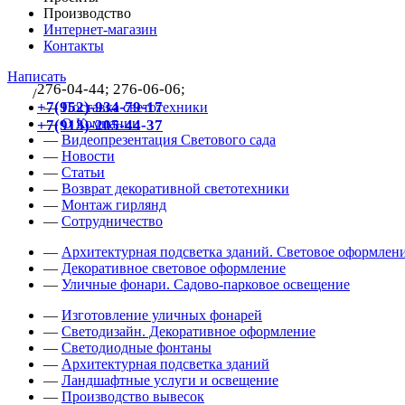
Производство
Интернет-магазин
Контакты
Написать
276-04-44; 276-06-06;
/
383
+7(952)-934-79-17
—
Поставка светотехники
—
О Компании
+7(913)-205-44-37
—
Видеопрезентация Светового сада
—
Новости
—
Статьи
—
Возврат декоративной светотехники
—
Монтаж гирлянд
—
Сотрудничество
—
Архитектурная подсветка зданий. Световое оформлени
—
Декоративное световое оформление
—
Уличные фонари. Садово-парковое освещение
—
Изготовление уличных фонарей
—
Светодизайн. Декоративное оформление
—
Светодиодные фонтаны
—
Архитектурная подсветка зданий
—
Ландшафтные услуги и освещение
—
Производство вывесок