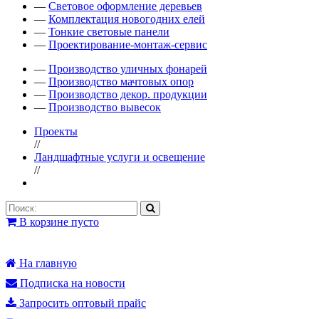
—
Световое оформление деревьев
—
Комплектация новогодних елей
—
Тонкие световые панели
—
Проектирование-монтаж-сервис
—
Производство уличных фонарей
—
Производство мачтовых опор
—
Производство декор. продукции
—
Производство вывесок
Проекты
//
Ландшафтные услуги и освещение
//
В корзине пусто
На главную
Подписка на новости
Запросить оптовый прайс