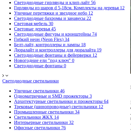
Светодиодные гирлянды и клип-лайт
56
Гирлянды из шаров d 5-18cм. Комплекты на деревья
12
Уличные перетяжки и звездное небо
12
Светодиодные бахромы и занавесы
22
Световая мебель
30
Световые деревья
45
Светодиодные фигуры и кронштейны
74
Гибкий неон (Neon Flex)
34
Белт-лайт, контроллеры и лампы
18
Дюралайт и контроллеры для дюралайта
19
Светодиодные фонтаны и фейерверки
12
Новогодние ели "под ключ"
0
Светодиодные фонтаны
0
Светодиодные светильники
Уличные светильники
46
Одноматричные и SMD прожекторы
3
Архитектурные светильники и прожекторы
64
Трековые (шинопроводные) светильники
12
Промышленные светильники
34
Светильники ЖКХ
14
Интерьерные светильники
32
Офисные светильники
76