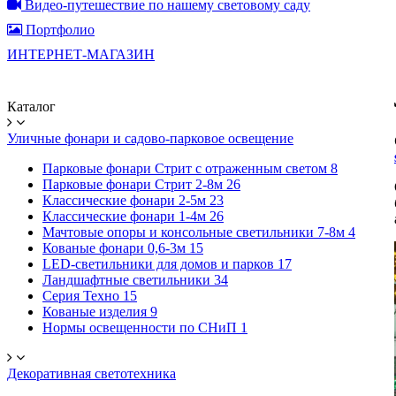
Видео-путешествие по нашему световому саду
Портфолио
ИНТЕРНЕТ-МАГАЗИН
Каталог
Уличные фонари и садово-парковое освещение
Парковые фонари Стрит с отраженным светом
8
Парковые фонари Стрит 2-8м
26
Классические фонари 2-5м
23
Классические фонари 1-4м
26
Мачтовые опоры и консольные светильники 7-8м
4
Кованые фонари 0,6-3м
15
LED-светильники для домов и парков
17
Ландшафтные светильники
34
Серия Техно
15
Кованые изделия
9
Нормы освещенности по СНиП
1
Декоративная светотехника