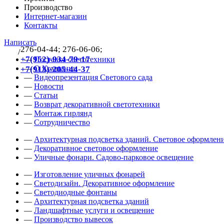
Производство
Интернет-магазин
Контакты
Написать
276-04-44; 276-06-06;
/
383
+7(952)-934-79-17
—
Поставка светотехники
—
О Компании
+7(913)-205-44-37
—
Видеопрезентация Светового сада
—
Новости
—
Статьи
—
Возврат декоративной светотехники
—
Монтаж гирлянд
—
Сотрудничество
—
Архитектурная подсветка зданий. Световое оформлени
—
Декоративное световое оформление
—
Уличные фонари. Садово-парковое освещение
—
Изготовление уличных фонарей
—
Светодизайн. Декоративное оформление
—
Светодиодные фонтаны
—
Архитектурная подсветка зданий
—
Ландшафтные услуги и освещение
—
Производство вывесок