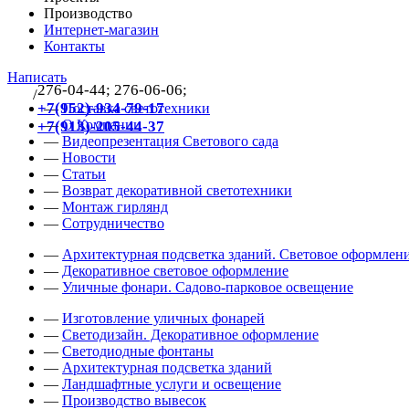
Производство
Интернет-магазин
Контакты
Написать
276-04-44; 276-06-06;
/
383
+7(952)-934-79-17
—
Поставка светотехники
—
О Компании
+7(913)-205-44-37
—
Видеопрезентация Светового сада
—
Новости
—
Статьи
—
Возврат декоративной светотехники
—
Монтаж гирлянд
—
Сотрудничество
—
Архитектурная подсветка зданий. Световое оформлени
—
Декоративное световое оформление
—
Уличные фонари. Садово-парковое освещение
—
Изготовление уличных фонарей
—
Светодизайн. Декоративное оформление
—
Светодиодные фонтаны
—
Архитектурная подсветка зданий
—
Ландшафтные услуги и освещение
—
Производство вывесок