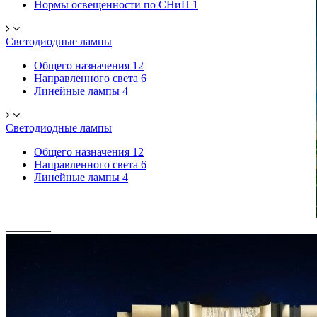
Нормы освещенности по СНиП
1
Светодиодные лампы
Общего назначения
12
Направленного света
6
Линейные лампы
4
Светодиодные лампы
Общего назначения
12
Направленного света
6
Линейные лампы
4
________