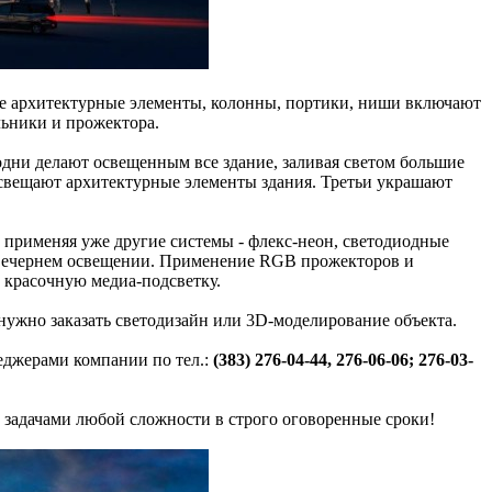
ые архитектурные элементы, колонны, портики, ниши включают
льники и прожектора.
дни делают освещенным все здание, заливая светом большие
освещают архитектурные элементы здания. Третьи украшают
 применяя уже другие системы - флекс-неон, светодиодные
в вечернем освещении. Применение RGB прожекторов и
ь красочную медиа-подсветку.
нужно заказать светодизайн или 3D-моделирование объекта.
неджерами компании по тел.:
(383) 276-04-44, 276-06-06; 276-03-
с задачами любой сложности в строго оговоренные сроки!