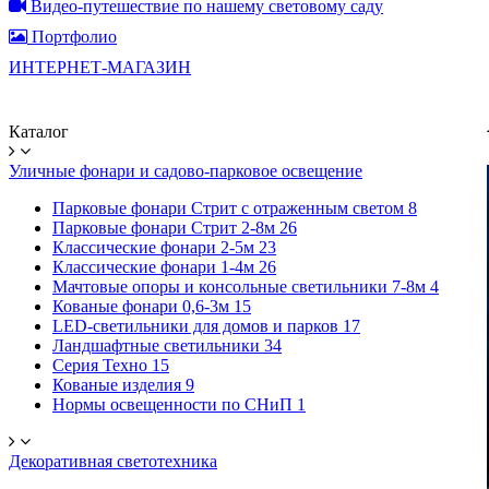
Видео-путешествие по нашему световому саду
Портфолио
ИНТЕРНЕТ-МАГАЗИН
Каталог
Уличные фонари и садово-парковое освещение
Парковые фонари Стрит с отраженным светом
8
Парковые фонари Стрит 2-8м
26
Классические фонари 2-5м
23
Классические фонари 1-4м
26
Мачтовые опоры и консольные светильники 7-8м
4
Кованые фонари 0,6-3м
15
LED-светильники для домов и парков
17
Ландшафтные светильники
34
Серия Техно
15
Кованые изделия
9
Нормы освещенности по СНиП
1
Декоративная светотехника