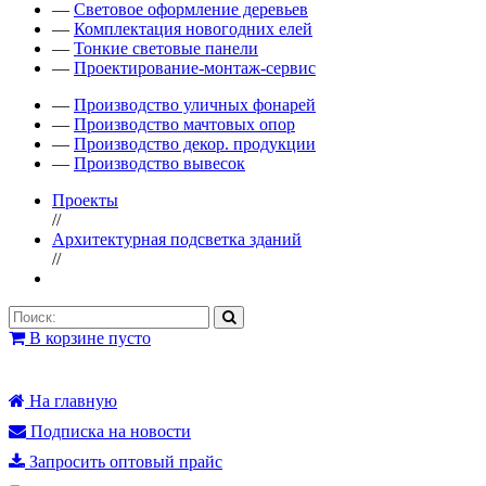
—
Световое оформление деревьев
—
Комплектация новогодних елей
—
Тонкие световые панели
—
Проектирование-монтаж-сервис
—
Производство уличных фонарей
—
Производство мачтовых опор
—
Производство декор. продукции
—
Производство вывесок
Проекты
//
Архитектурная подсветка зданий
//
В корзине пусто
На главную
Подписка на новости
Запросить оптовый прайс