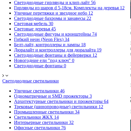
Светодиодные гирлянды и клип-лайт
56
Гирлянды из шаров d 5-18cм. Комплекты на деревья
12
Уличные перетяжки и звездное небо
12
Светодиодные бахромы и занавесы
22
Световая мебель
30
Световые деревья
45
Светодиодные фигуры и кронштейны
74
Гибкий неон (Neon Flex)
34
Белт-лайт, контроллеры и лампы
18
Дюралайт и контроллеры для дюралайта
19
Светодиодные фонтаны и фейерверки
12
Новогодние ели "под ключ"
0
Светодиодные фонтаны
0
Светодиодные светильники
Уличные светильники
46
Одноматричные и SMD прожекторы
3
Архитектурные светильники и прожекторы
64
Трековые (шинопроводные) светильники
12
Промышленные светильники
34
Светильники ЖКХ
14
Интерьерные светильники
32
Офисные светильники
76