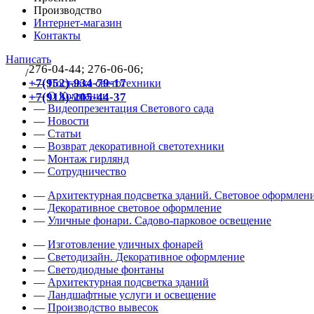
Производство
Интернет-магазин
Контакты
Написать
276-04-44; 276-06-06;
/
383
+7(952)-934-79-17
—
Поставка светотехники
—
О Компании
+7(913)-205-44-37
—
Видеопрезентация Светового сада
—
Новости
—
Статьи
—
Возврат декоративной светотехники
—
Монтаж гирлянд
—
Сотрудничество
—
Архитектурная подсветка зданий. Световое оформлени
—
Декоративное световое оформление
—
Уличные фонари. Садово-парковое освещение
—
Изготовление уличных фонарей
—
Светодизайн. Декоративное оформление
—
Светодиодные фонтаны
—
Архитектурная подсветка зданий
—
Ландшафтные услуги и освещение
—
Производство вывесок