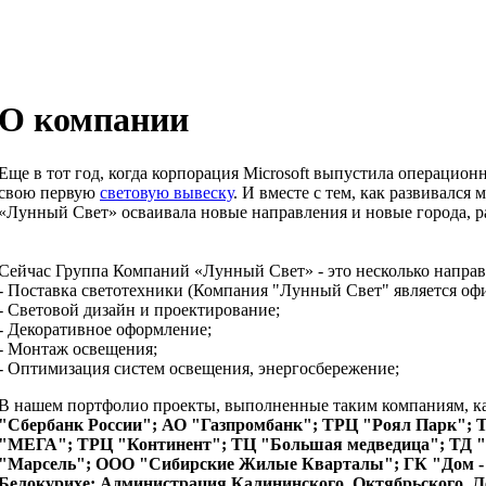
О компании
Еще в тот год, когда корпорация Microsoft выпустила операцио
свою первую
световую вывеску
. И вместе с тем, как развивалс
«Лунный Свет» осваивала новые направления и новые города, р
Сейчас Группа Компаний «Лунный Свет» - это несколько направ
- Поставка светотехники (Компания "Лунный Свет" является оф
- Световой дизайн и проектирование;
- Декоративное оформление;
- Монтаж освещения;
- Оптимизация систем освещения, энергосбережение;
В нашем портфолио проекты, выполненные таким компаниям, к
"Сбербанк России"; АО "Газпромбанк"; ТРЦ "Роял Парк";
"МЕГА"; ТРЦ "Континент"; ТЦ "Большая медведица"; ТД "
"Марсель"; ООО "Сибирские Жилые Кварталы"; ГК "Дом -
Белокурихе; Администрация Калининского, Октябрьского, Ле