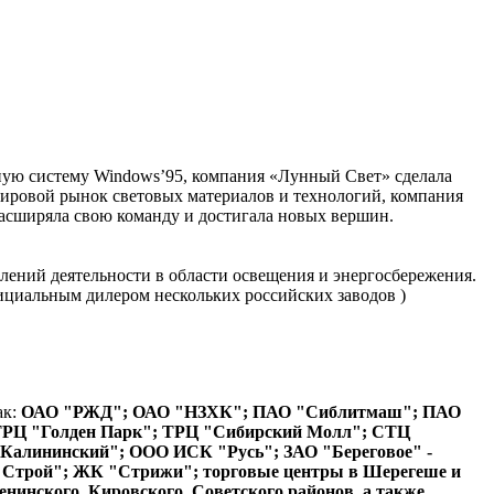
нную систему Windows’95, компания «Лунный Свет» сделала
я мировой рынок световых материалов и технологий, компания
асширяла свою команду и достигала новых вершин.
лений деятельности в области освещения и энергосбережения.
ициальным дилером нескольких российских заводов )
ак:
ОАО "РЖД"; ОАО "НЗХК"; ПАО "Сиблитмаш"; ПАО
 ТРЦ "Голден Парк"; ТРЦ "Сибирский Молл"; СТЦ
Калининский"; ООО ИСК "Русь"; ЗАО "Береговое" -
 Строй"; ЖК "Стрижи"; торговые центры в Шерегеше и
нинского, Кировского, Советского районов, а также