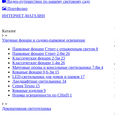
Видео-путешествие по нашему световому саду
Портфолио
ИНТЕРНЕТ-МАГАЗИН
Каталог
Уличные фонари и садово-парковое освещение
Парковые фонари Стрит с отраженным светом
8
Парковые фонари Стрит 2-8м
26
Классические фонари 2-5м
23
Классические фонари 1-4м
26
Мачтовые опоры и консольные светильники 7-8м
4
Кованые фонари 0,6-3м
15
LED-светильники для домов и парков
17
Ландшафтные светильники
34
Серия Техно
15
Кованые изделия
9
Нормы освещенности по СНиП
1
Декоративная светотехника