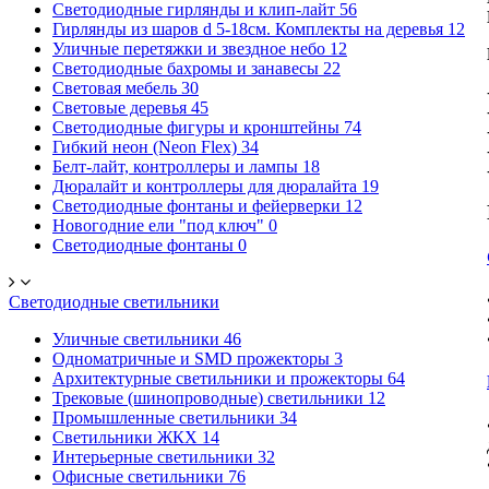
Светодиодные гирлянды и клип-лайт
56
Гирлянды из шаров d 5-18cм. Комплекты на деревья
12
Уличные перетяжки и звездное небо
12
Светодиодные бахромы и занавесы
22
Световая мебель
30
Световые деревья
45
Светодиодные фигуры и кронштейны
74
Гибкий неон (Neon Flex)
34
Белт-лайт, контроллеры и лампы
18
Дюралайт и контроллеры для дюралайта
19
Светодиодные фонтаны и фейерверки
12
Новогодние ели "под ключ"
0
Светодиодные фонтаны
0
Светодиодные светильники
Уличные светильники
46
Одноматричные и SMD прожекторы
3
Архитектурные светильники и прожекторы
64
Трековые (шинопроводные) светильники
12
Промышленные светильники
34
Светильники ЖКХ
14
Интерьерные светильники
32
Офисные светильники
76