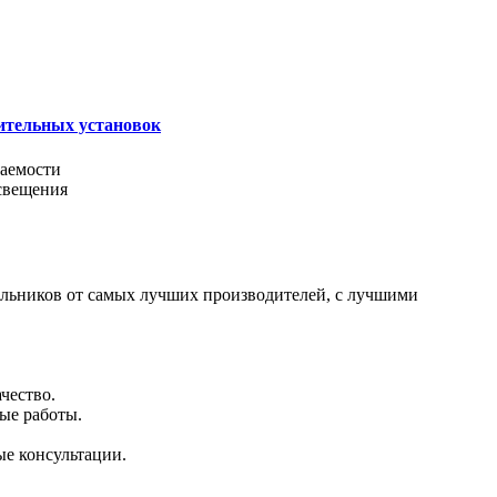
ительных установок
паемости
свещения
ильников от самых лучших производителей, с лучшими
чество.
ые работы.
е консультации.