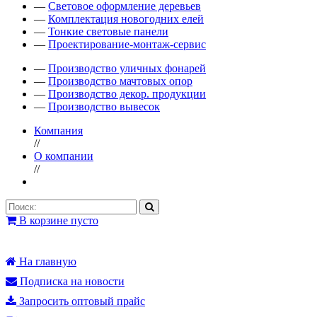
—
Световое оформление деревьев
—
Комплектация новогодних елей
—
Тонкие световые панели
—
Проектирование-монтаж-сервис
—
Производство уличных фонарей
—
Производство мачтовых опор
—
Производство декор. продукции
—
Производство вывесок
Компания
//
О компании
//
В корзине пусто
На главную
Подписка на новости
Запросить оптовый прайс