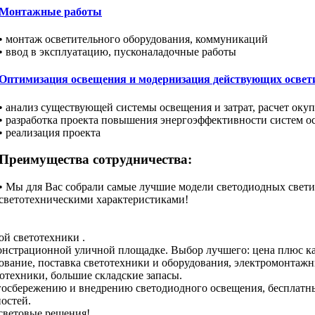
Монтажные работы
• монтаж осветительного оборудования, коммуникаций
• ввод в эксплуатацию, пусконаладочные работы
Оптимизация освещения и модернизация действующих освет
• анализ существующей системы освещения и затрат, расчет оку
• разработка проекта повышения энергоэффективности систем о
• реализация проекта
Преимущества сотрудничества:
• Мы для Вас собрали самые лучшие модели светодиодных свет
светотехническими характеристиками!
ой светотехники .
онстрационной уличной площадке. Выбор лучшего: цена плюс ка
ование, поставка светотехники и оборудования, электромонтажн
отехники, большие складские запасы.
осбережению и внедрению светодиодного освещения, бесплатны
остей.
 световые решения!