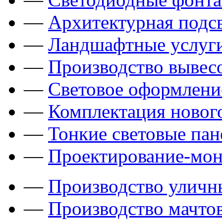
—
Архитектурная подсв
—
Ландшафтные услуги
—
Производство вывес
—
Световое оформлени
—
Комплектация новог
—
Тонкие световые пан
—
Проектирование-мон
—
Производство уличн
—
Производство мачто