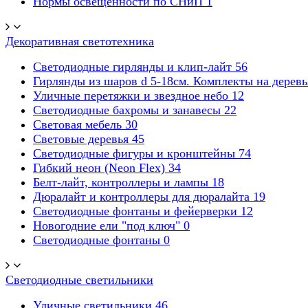
Нормы освещенности по СНиП
1
Декоративная светотехника
Светодиодные гирлянды и клип-лайт
56
Гирлянды из шаров d 5-18cм. Комплекты на дерев
Уличные перетяжки и звездное небо
12
Светодиодные бахромы и занавесы
22
Световая мебель
30
Световые деревья
45
Светодиодные фигуры и кронштейны
74
Гибкий неон (Neon Flex)
34
Белт-лайт, контроллеры и лампы
18
Дюралайт и контроллеры для дюралайта
19
Светодиодные фонтаны и фейерверки
12
Новогодние ели "под ключ"
0
Светодиодные фонтаны
0
Светодиодные светильники
Уличные светильники
46