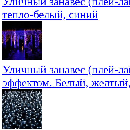
Уличный занавес (плей-лай
тепло-белый, синий
Уличный занавес (плей-ла
эффектом. Белый, желтый,