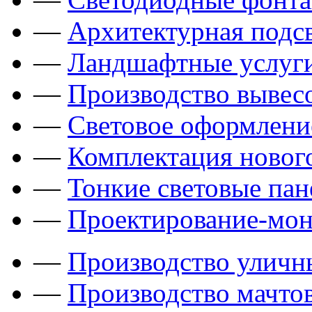
—
Архитектурная подсв
—
Ландшафтные услуги
—
Производство вывес
—
Световое оформлени
—
Комплектация новог
—
Тонкие световые пан
—
Проектирование-мон
—
Производство уличн
—
Производство мачто