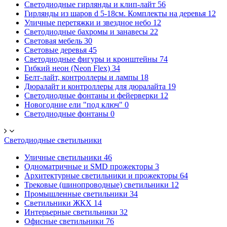
Светодиодные гирлянды и клип-лайт
56
Гирлянды из шаров d 5-18cм. Комплекты на деревья
12
Уличные перетяжки и звездное небо
12
Светодиодные бахромы и занавесы
22
Световая мебель
30
Световые деревья
45
Светодиодные фигуры и кронштейны
74
Гибкий неон (Neon Flex)
34
Белт-лайт, контроллеры и лампы
18
Дюралайт и контроллеры для дюралайта
19
Светодиодные фонтаны и фейерверки
12
Новогодние ели "под ключ"
0
Светодиодные фонтаны
0
Светодиодные светильники
Уличные светильники
46
Одноматричные и SMD прожекторы
3
Архитектурные светильники и прожекторы
64
Трековые (шинопроводные) светильники
12
Промышленные светильники
34
Светильники ЖКХ
14
Интерьерные светильники
32
Офисные светильники
76