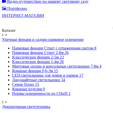
Видео-путешествие по нашему световому саду
Портфолио
ИНТЕРНЕТ-МАГАЗИН
Каталог
Уличные фонари и садово-парковое освещение
Парковые фонари Стрит с отраженным светом
8
Парковые фонари Стрит 2-8м
26
Классические фонари 2-5м
23
Классические фонари 1-4м
26
Мачтовые опоры и консольные светильники 7-8м
4
Кованые фонари 0,6-3м
15
LED-светильники для домов и парков
17
Ландшафтные светильники
34
Серия Техно
15
Кованые изделия
9
Нормы освещенности по СНиП
1
Декоративная светотехника