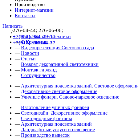
Производство
Интернет-магазин
Контакты
Написать
276-04-44; 276-06-06;
/
383
+7(952)-934-79-17
—
Поставка светотехники
—
О Компании
+7(913)-205-44-37
—
Видеопрезентация Светового сада
—
Новости
—
Статьи
—
Возврат декоративной светотехники
—
Монтаж гирлянд
—
Сотрудничество
—
Архитектурная подсветка зданий. Световое оформлени
—
Декоративное световое оформление
—
Уличные фонари. Садово-парковое освещение
—
Изготовление уличных фонарей
—
Светодизайн. Декоративное оформление
—
Светодиодные фонтаны
—
Архитектурная подсветка зданий
—
Ландшафтные услуги и освещение
—
Производство вывесок