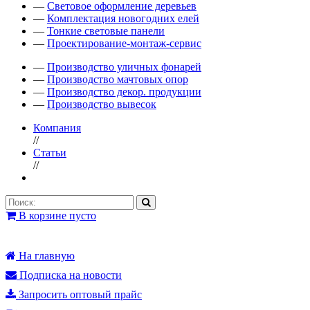
—
Световое оформление деревьев
—
Комплектация новогодних елей
—
Тонкие световые панели
—
Проектирование-монтаж-сервис
—
Производство уличных фонарей
—
Производство мачтовых опор
—
Производство декор. продукции
—
Производство вывесок
Компания
//
Статьи
//
В корзине пусто
На главную
Подписка на новости
Запросить оптовый прайс