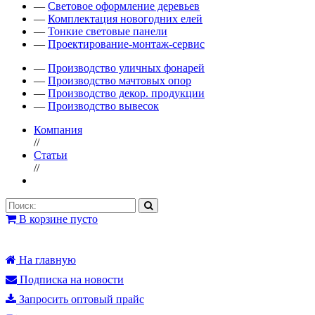
—
Световое оформление деревьев
—
Комплектация новогодних елей
—
Тонкие световые панели
—
Проектирование-монтаж-сервис
—
Производство уличных фонарей
—
Производство мачтовых опор
—
Производство декор. продукции
—
Производство вывесок
Компания
//
Статьи
//
В корзине пусто
На главную
Подписка на новости
Запросить оптовый прайс