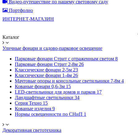
Видео-путешествие по нашему световому саду
Портфолио
ИНТЕРНЕТ-МАГАЗИН
Каталог
Уличные фонари и садово-парковое освещение
Парковые фонари Стрит с отраженным светом
8
Парковые фонари Стрит 2-8м
26
Классические фонари 2-5м
23
Классические фонари 1-4м
26
Мачтовые опоры и консольные светильники 7-8м
4
Кованые фонари 0,6-3м
15
LED-светильники для домов и парков
17
Ландшафтные светильники
34
Серия Техно
15
Кованые изделия
9
Нормы освещенности по СНиП
1
Декоративная светотехника