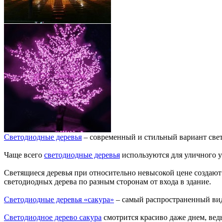
Светодиодные деревья
– современный и стильный вариант све
Чаще всего
светодиодные деревья
используются для уличного ук
Светящиеся деревья при относительно невысокой цене создают
светодиодных дерева по разным сторонам от входа в здание.
Светодиодные деревья «сакура»
– самый распространенный вид 
Светодиодное дерево сакура
смотрится красиво даже днем, вед