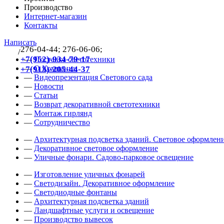
Производство
Интернет-магазин
Контакты
Написать
276-04-44; 276-06-06;
/
383
+7(952)-934-79-17
—
Поставка светотехники
—
О Компании
+7(913)-205-44-37
—
Видеопрезентация Светового сада
—
Новости
—
Статьи
—
Возврат декоративной светотехники
—
Монтаж гирлянд
—
Сотрудничество
—
Архитектурная подсветка зданий. Световое оформлени
—
Декоративное световое оформление
—
Уличные фонари. Садово-парковое освещение
—
Изготовление уличных фонарей
—
Светодизайн. Декоративное оформление
—
Светодиодные фонтаны
—
Архитектурная подсветка зданий
—
Ландшафтные услуги и освещение
—
Производство вывесок