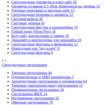
Светодиодные гирлянды и клип-лайт
56
Гирлянды из шаров d 5-18cм. Комплекты на деревья
12
Уличные перетяжки и звездное небо
12
Светодиодные бахромы и занавесы
22
Световая мебель
30
Световые деревья
45
Светодиодные фигуры и кронштейны
74
Гибкий неон (Neon Flex)
34
Белт-лайт, контроллеры и лампы
18
Дюралайт и контроллеры для дюралайта
19
Светодиодные фонтаны и фейерверки
12
Новогодние ели "под ключ"
0
Светодиодные фонтаны
0
Светодиодные светильники
Уличные светильники
46
Одноматричные и SMD прожекторы
3
Архитектурные светильники и прожекторы
64
Трековые (шинопроводные) светильники
12
Промышленные светильники
34
Светильники ЖКХ
14
Интерьерные светильники
32
Офисные светильники
76