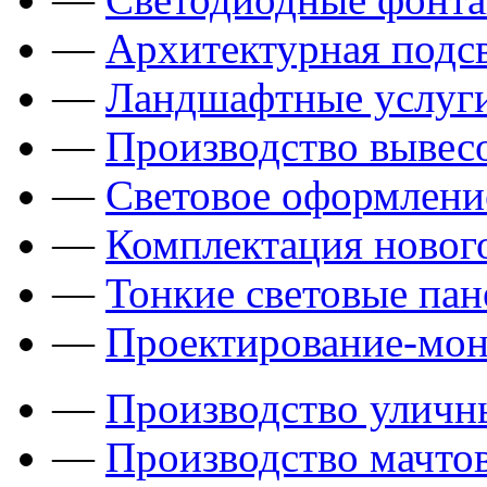
—
Архитектурная подсв
—
Ландшафтные услуги
—
Производство вывес
—
Световое оформлени
—
Комплектация новог
—
Тонкие световые пан
—
Проектирование-мон
—
Производство уличн
—
Производство мачто