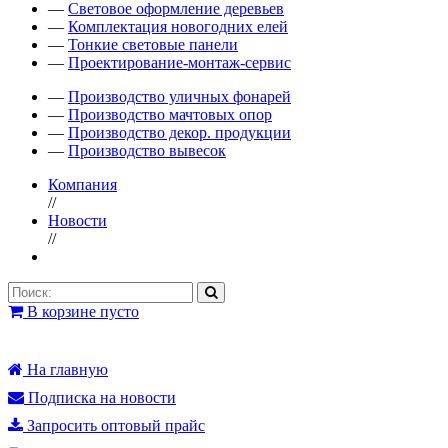
—
Световое оформление деревьев
—
Комплектация новогодних елей
—
Тонкие световые панели
—
Проектирование-монтаж-сервис
—
Производство уличных фонарей
—
Производство мачтовых опор
—
Производство декор. продукции
—
Производство вывесок
Компания
//
Новости
//
В корзине пусто
На главную
Подписка на новости
Запросить оптовый прайс