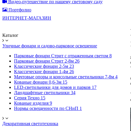
Видео-путешествие по нашему световому саду
Портфолио
ИНТЕРНЕТ-МАГАЗИН
Каталог
Уличные фонари и садово-парковое освещение
Парковые фонари Стрит с отраженным светом
8
Парковые фонари Стрит 2-8м
26
Классические фонари 2-5м
23
Классические фонари 1-4м
26
Мачтовые опоры и консольные светильники 7-8м
4
Кованые фонари 0,6-3м
15
LED-светильники для домов и парков
17
Ландшафтные светильники
34
Серия Техно
15
Кованые изделия
9
Нормы освещенности по СНиП
1
Декоративная светотехника