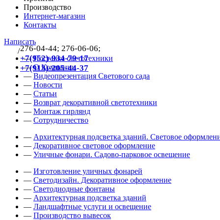
Производство
Интернет-магазин
Контакты
Написать
276-04-44; 276-06-06;
/
383
+7(952)-934-79-17
—
Поставка светотехники
—
О Компании
+7(913)-205-44-37
—
Видеопрезентация Светового сада
—
Новости
—
Статьи
—
Возврат декоративной светотехники
—
Монтаж гирлянд
—
Сотрудничество
—
Архитектурная подсветка зданий. Световое оформлени
—
Декоративное световое оформление
—
Уличные фонари. Садово-парковое освещение
—
Изготовление уличных фонарей
—
Светодизайн. Декоративное оформление
—
Светодиодные фонтаны
—
Архитектурная подсветка зданий
—
Ландшафтные услуги и освещение
—
Производство вывесок