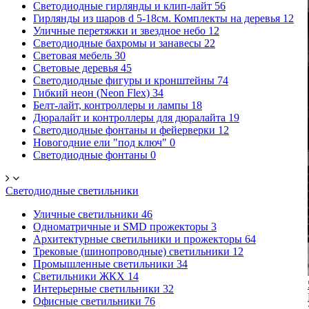
Светодиодные гирлянды и клип-лайт
56
Гирлянды из шаров d 5-18cм. Комплекты на деревья
12
Уличные перетяжки и звездное небо
12
Светодиодные бахромы и занавесы
22
Световая мебель
30
Световые деревья
45
Светодиодные фигуры и кронштейны
74
Гибкий неон (Neon Flex)
34
Белт-лайт, контроллеры и лампы
18
Дюралайт и контроллеры для дюралайта
19
Светодиодные фонтаны и фейерверки
12
Новогодние ели "под ключ"
0
Светодиодные фонтаны
0
Светодиодные светильники
Уличные светильники
46
Одноматричные и SMD прожекторы
3
Архитектурные светильники и прожекторы
64
Трековые (шинопроводные) светильники
12
Промышленные светильники
34
Светильники ЖКХ
14
Интерьерные светильники
32
Офисные светильники
76