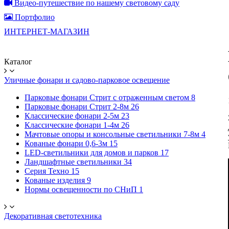
Видео-путешествие по нашему световому саду
Портфолио
ИНТЕРНЕТ-МАГАЗИН
Каталог
Уличные фонари и садово-парковое освещение
Парковые фонари Стрит с отраженным светом
8
Парковые фонари Стрит 2-8м
26
Классические фонари 2-5м
23
Классические фонари 1-4м
26
Мачтовые опоры и консольные светильники 7-8м
4
Кованые фонари 0,6-3м
15
LED-светильники для домов и парков
17
Ландшафтные светильники
34
Серия Техно
15
Кованые изделия
9
Нормы освещенности по СНиП
1
Декоративная светотехника