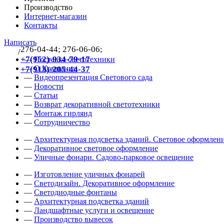
Производство
Интернет-магазин
Контакты
Написать
276-04-44; 276-06-06;
/
383
+7(952)-934-79-17
—
Поставка светотехники
—
О Компании
+7(913)-205-44-37
—
Видеопрезентация Светового сада
—
Новости
—
Статьи
—
Возврат декоративной светотехники
—
Монтаж гирлянд
—
Сотрудничество
—
Архитектурная подсветка зданий. Световое оформлени
—
Декоративное световое оформление
—
Уличные фонари. Садово-парковое освещение
—
Изготовление уличных фонарей
—
Светодизайн. Декоративное оформление
—
Светодиодные фонтаны
—
Архитектурная подсветка зданий
—
Ландшафтные услуги и освещение
—
Производство вывесок