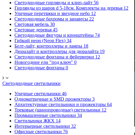
Светодиодные гирлянды и клип-лайт
56
Гирлянды из шаров d 5-18cм. Комплекты на деревья
12
Уличные перетяжки и звездное небо
12
Светодиодные бахромы и занавесы
22
Световая мебель
30
Световые деревья
45
Светодиодные фигуры и кронштейны
74
Гибкий неон (Neon Flex)
34
Белт-лайт, контроллеры и лампы
18
Дюралайт и контроллеры для дюралайта
19
Светодиодные фонтаны и фейерверки
12
Новогодние ели "под ключ"
0
Светодиодные фонтаны
0
Светодиодные светильники
Уличные светильники
46
Одноматричные и SMD прожекторы
3
Архитектурные светильники и прожекторы
64
Трековые (шинопроводные) светильники
12
Промышленные светильники
34
Светильники ЖКХ
14
Интерьерные светильники
32
Офисные светильники
76