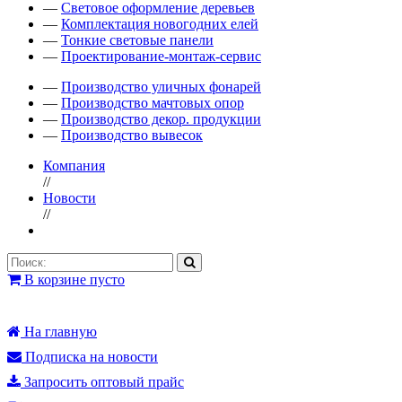
—
Световое оформление деревьев
—
Комплектация новогодних елей
—
Тонкие световые панели
—
Проектирование-монтаж-сервис
—
Производство уличных фонарей
—
Производство мачтовых опор
—
Производство декор. продукции
—
Производство вывесок
Компания
//
Новости
//
В корзине пусто
На главную
Подписка на новости
Запросить оптовый прайс