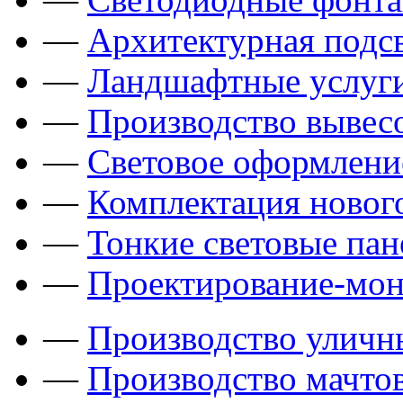
—
Архитектурная подсв
—
Ландшафтные услуги
—
Производство вывес
—
Световое оформлени
—
Комплектация новог
—
Тонкие световые пан
—
Проектирование-мон
—
Производство уличн
—
Производство мачто