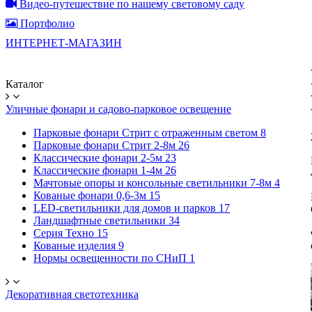
Видео-путешествие по нашему световому саду
Портфолио
ИНТЕРНЕТ-МАГАЗИН
Каталог
Уличные фонари и садово-парковое освещение
Парковые фонари Стрит с отраженным светом
8
Парковые фонари Стрит 2-8м
26
Классические фонари 2-5м
23
Классические фонари 1-4м
26
Мачтовые опоры и консольные светильники 7-8м
4
Кованые фонари 0,6-3м
15
LED-светильники для домов и парков
17
Ландшафтные светильники
34
Серия Техно
15
Кованые изделия
9
Нормы освещенности по СНиП
1
Декоративная светотехника