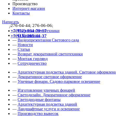
Производство
Интернет-магазин
Контакты
Написать
276-04-44; 276-06-06;
/
383
+7(952)-934-79-17
—
Поставка светотехники
—
О Компании
+7(913)-205-44-37
—
Видеопрезентация Светового сада
—
Новости
—
Статьи
—
Возврат декоративной светотехники
—
Монтаж гирлянд
—
Сотрудничество
—
Архитектурная подсветка зданий. Световое оформлени
—
Декоративное световое оформление
—
Уличные фонари. Садово-парковое освещение
—
Изготовление уличных фонарей
—
Светодизайн. Декоративное оформление
—
Светодиодные фонтаны
—
Архитектурная подсветка зданий
—
Ландшафтные услуги и освещение
—
Производство вывесок