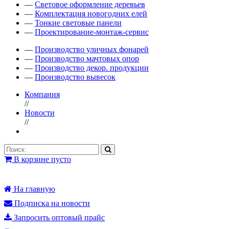
—
Световое оформление деревьев
—
Комплектация новогодних елей
—
Тонкие световые панели
—
Проектирование-монтаж-сервис
—
Производство уличных фонарей
—
Производство мачтовых опор
—
Производство декор. продукции
—
Производство вывесок
Компания
//
Новости
//
В корзине пусто
На главную
Подписка на новости
Запросить оптовый прайс