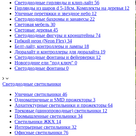
Светодиодные гирлянды и клип-лайт
56
Гирлянды из шаров d 5-18cм. Комплекты на деревья
12
Уличные перетяжки и звездное небо
12
Светодиодные бахромы и занавесы
22
Световая мебель
30
Световые деревья
45
Светодиодные фигуры и кронштейны
74
Гибкий неон (Neon Flex)
34
Белт-лайт, контроллеры и лампы
18
Дюралайт и контроллеры для дюралайта
19
Светодиодные фонтаны и фейерверки
12
Новогодние ели "под ключ"
0
Светодиодные фонтаны
0
Светодиодные светильники
Уличные светильники
46
Одноматричные и SMD прожекторы
3
Архитектурные светильники и прожекторы
64
Трековые (шинопроводные) светильники
12
Промышленные светильники
34
Светильники ЖКХ
14
Интерьерные светильники
32
Офисные светильники
76