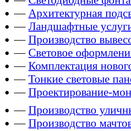
—
Архитектурная подсв
—
Ландшафтные услуги
—
Производство вывес
—
Световое оформлени
—
Комплектация новог
—
Тонкие световые пан
—
Проектирование-мон
—
Производство уличн
—
Производство мачто