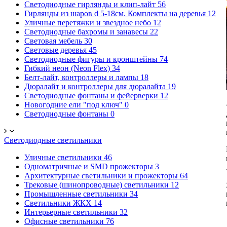
Светодиодные гирлянды и клип-лайт
56
Гирлянды из шаров d 5-18cм. Комплекты на деревья
12
Уличные перетяжки и звездное небо
12
Светодиодные бахромы и занавесы
22
Световая мебель
30
Световые деревья
45
Светодиодные фигуры и кронштейны
74
Гибкий неон (Neon Flex)
34
Белт-лайт, контроллеры и лампы
18
Дюралайт и контроллеры для дюралайта
19
Светодиодные фонтаны и фейерверки
12
Новогодние ели "под ключ"
0
Светодиодные фонтаны
0
Светодиодные светильники
Уличные светильники
46
Одноматричные и SMD прожекторы
3
Архитектурные светильники и прожекторы
64
Трековые (шинопроводные) светильники
12
Промышленные светильники
34
Светильники ЖКХ
14
Интерьерные светильники
32
Офисные светильники
76