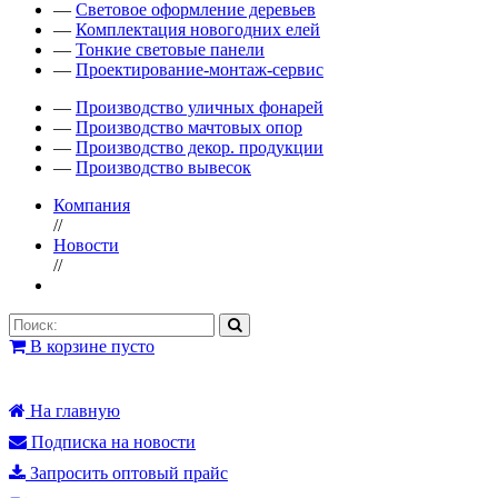
—
Световое оформление деревьев
—
Комплектация новогодних елей
—
Тонкие световые панели
—
Проектирование-монтаж-сервис
—
Производство уличных фонарей
—
Производство мачтовых опор
—
Производство декор. продукции
—
Производство вывесок
Компания
//
Новости
//
В корзине пусто
На главную
Подписка на новости
Запросить оптовый прайс