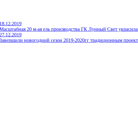
18.12.2019
Масштабная 20 м-ая ель производства ГК Лунный Свет украсил
27.12.2019
Завершили новогодний сезон 2019-2020гг традиционным проек