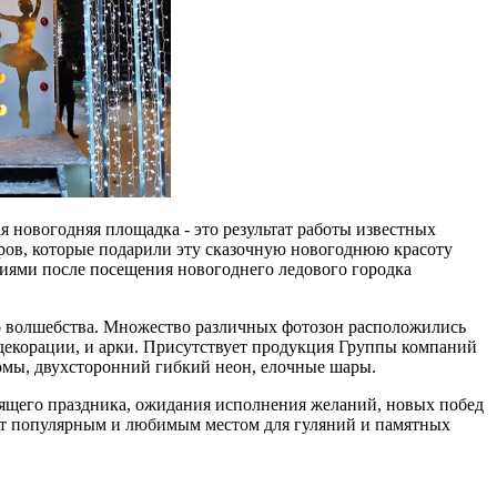
 новогодняя площадка - это результат работы известных
оров, которые подарили эту сказочную новогоднюю красоту
циями после посещения новогоднего ледового городка
о волшебства. Множество различных фотозон расположились
ые декорации, и арки. Присутствует продукция Группы компаний
омы, двухсторонний гибкий неон, елочные шары.
оящего праздника, ожидания исполнения желаний, новых побед
нет популярным и любимым местом для гуляний и памятных