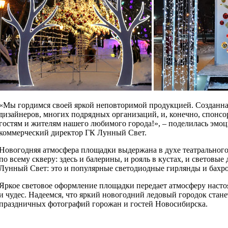
«Мы гордимся своей яркой неповторимой продукцией. Созданная
дизайнеров, многих подрядных организаций, и, конечно, спонс
гостям и жителям нашего любимого города!», – поделилась эмо
коммерческий директор ГК Лунный Свет.
Новогодняя атмосфера площадки выдержана в духе театральног
по всему скверу: здесь и балерины, и рояль в кустах, и светов
Лунный Свет: это и популярные светодиодные гирлянды и бахр
Яркое световое оформление площадки передает атмосферу наст
и чудес. Надеемся, что яркий новогодний ледовый городок ста
праздничных фотографий горожан и гостей Новосибирска.