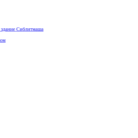
а здание Сиблитмаша
том