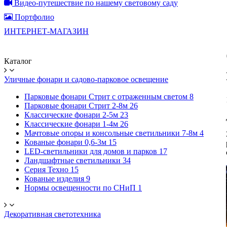
Видео-путешествие по нашему световому саду
Портфолио
ИНТЕРНЕТ-МАГАЗИН
Каталог
Уличные фонари и садово-парковое освещение
Парковые фонари Стрит с отраженным светом
8
Парковые фонари Стрит 2-8м
26
Классические фонари 2-5м
23
Классические фонари 1-4м
26
Мачтовые опоры и консольные светильники 7-8м
4
Кованые фонари 0,6-3м
15
LED-светильники для домов и парков
17
Ландшафтные светильники
34
Серия Техно
15
Кованые изделия
9
Нормы освещенности по СНиП
1
Декоративная светотехника