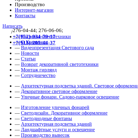
Производство
Интернет-магазин
Контакты
Написать
276-04-44; 276-06-06;
/
383
+7(952)-934-79-17
—
Поставка светотехники
—
О Компании
+7(913)-205-44-37
—
Видеопрезентация Светового сада
—
Новости
—
Статьи
—
Возврат декоративной светотехники
—
Монтаж гирлянд
—
Сотрудничество
—
Архитектурная подсветка зданий. Световое оформлени
—
Декоративное световое оформление
—
Уличные фонари. Садово-парковое освещение
—
Изготовление уличных фонарей
—
Светодизайн. Декоративное оформление
—
Светодиодные фонтаны
—
Архитектурная подсветка зданий
—
Ландшафтные услуги и освещение
—
Производство вывесок