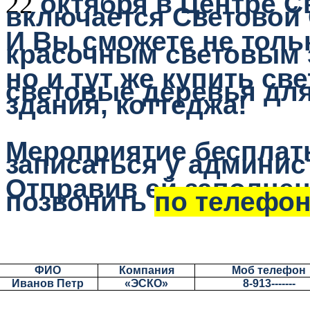
22
октября в Центре С
включается Световой 
И Вы сможете не толь
красочным световым 
но и
тут же купить св
световые деревья для
здания, коттеджа!
Мероприятие бесплат
записаться у админис
Отправив ей заполне
позвонить
по телефо
ФИО
Компания
Моб телефон
Иванов Петр
«ЭСКО»
8-913-------