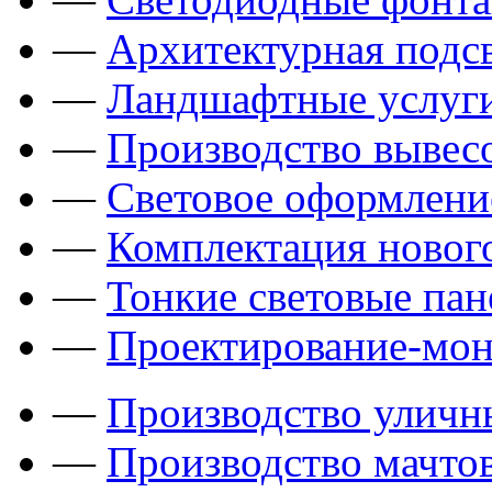
—
Архитектурная подсв
—
Ландшафтные услуги
—
Производство вывес
—
Световое оформлени
—
Комплектация новог
—
Тонкие световые пан
—
Проектирование-мон
—
Производство уличн
—
Производство мачто