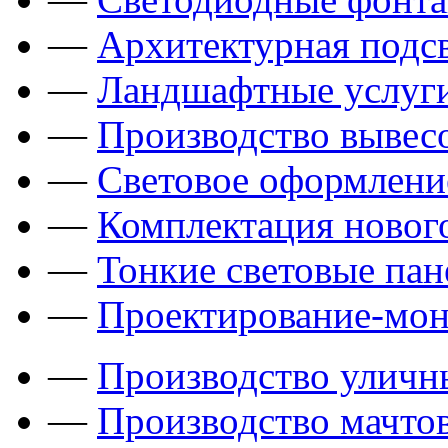
—
Архитектурная подсв
—
Ландшафтные услуги
—
Производство вывес
—
Световое оформлени
—
Комплектация новог
—
Тонкие световые пан
—
Проектирование-мон
—
Производство уличн
—
Производство мачто