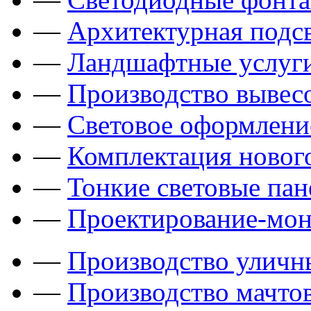
—
Архитектурная подсв
—
Ландшафтные услуги
—
Производство вывес
—
Световое оформлени
—
Комплектация новог
—
Тонкие световые пан
—
Проектирование-мон
—
Производство уличн
—
Производство мачто