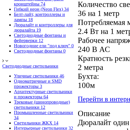
Количество све
кронштейны
74
Гибкий неон (Neon Flex)
34
36 на 1 метр
Белт-лайт, контроллеры и
лампы
18
Потребляемая 
Дюралайт и контроллеры для
2.4 Вт на 1 мет
дюралайта
19
Светодиодные фонтаны и
Рабочее напряж
фейерверки
12
Новогодние ели "под ключ"
0
240 В АС
Светодиодные фонтаны
0
Кратность резк
2 метра
Светодиодные светильники
Бухта:
Уличные светильники
46
Одноматричные и SMD
100м
прожекторы
3
Архитектурные светильники
и прожекторы
64
Перейти в интер
Трековые (шинопроводные)
светильники
12
Описание
Промышленные светильники
34
Дюралайт один
Светильники ЖКХ
14
Интерьерные светильники
32