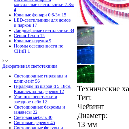
консольные светильники 7-8м
4
Кованые фонари 0,6-3м
15
LED-светильники для домов
и парков
17
Ландшафтные светильники
34
Серия Техно
15
Кованые изделия
9
Нормы освещенности по
СНиП
1
Декоративная светотехника
Светодиодные гирлянды и
клип-лайт
56
Гирлянды из шаров d 5-18cм.
Технические х
Комплекты на деревья
12
Тип:
Уличные перетяжки и
звездное небо
12
Чейзинг
Светодиодные бахромы и
занавесы
22
Диаметр:
Световая мебель
30
Световые деревья
45
13 мм
Светодиодные фигуры и