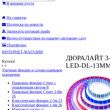
В корзине пусто
На главную
Подписка на новости
Запросить оптовый прайс
Видео-путешествие по нашему световому саду
Портфолио
ИНТЕРНЕТ-МАГАЗИН
ДЮРАЛАЙТ 3-
Каталог
LED-DL-13MM
Уличные фонари и садово-парковое
освещение
Парковые фонари Стрит с
отраженным светом
8
Парковые фонари Стрит 2-8м
26
Классические фонари 2-5м
23
Классические фонари 1-4м
26
Мачтовые опоры и