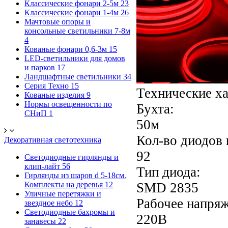
Классические фонари 2-5м
23
Классические фонари 1-4м
26
Мачтовые опоры и
консольные светильники 7-8м
4
Кованые фонари 0,6-3м
15
LED-светильники для домов
и парков
17
Ландшафтные светильники
34
Серия Техно
15
Технические х
Кованые изделия
9
Нормы освещенности по
Бухта:
СНиП
1
50м
Кол-во диодов 
Декоративная светотехника
92
Светодиодные гирлянды и
клип-лайт
56
Тип диода:
Гирлянды из шаров d 5-18cм.
Комплекты на деревья
12
SMD 2835
Уличные перетяжки и
Рабочее напряж
звездное небо
12
Светодиодные бахромы и
220В
занавесы
22