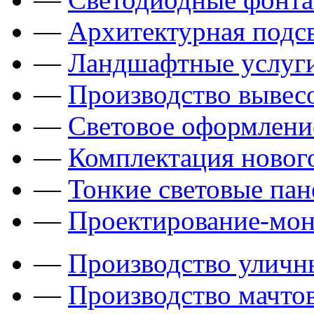
—
Архитектурная подсв
—
Ландшафтные услуги
—
Производство вывес
—
Световое оформлени
—
Комплектация новог
—
Тонкие световые пан
—
Проектирование-мон
—
Производство уличн
—
Производство мачто