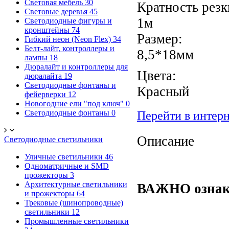
Световая мебель
30
Кратность резк
Световые деревья
45
1м
Светодиодные фигуры и
кронштейны
74
Размер:
Гибкий неон (Neon Flex)
34
Белт-лайт, контроллеры и
8,5*18мм
лампы
18
Дюралайт и контроллеры для
Цвета:
дюралайта
19
Светодиодные фонтаны и
Красный
фейерверки
12
Новогодние ели "под ключ"
0
Светодиодные фонтаны
0
Перейти в интер
Описание
Светодиодные светильники
Уличные светильники
46
Одноматричные и SMD
прожекторы
3
Архитектурные светильники
ВАЖНО ознако
и прожекторы
64
Трековые (шинопроводные)
светильники
12
Промышленные светильники