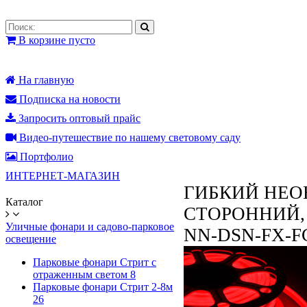
В корзине пусто
На главную
Подписка на новости
Запросить оптовый прайс
Видео-путешествие по нашему световому саду
Портфолио
ИНТЕРНЕТ-МАГАЗИН
ГИБКИЙ НЕОН
Каталог
СТОРОННИЙ,
Уличные фонари и садово-парковое
NN-DSN-FX-FC
освещение
Парковые фонари Стрит с
отраженным светом
8
Парковые фонари Стрит 2-8м
26