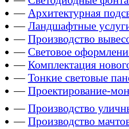
—
Архитектурная подсв
—
Ландшафтные услуги
—
Производство вывес
—
Световое оформлени
—
Комплектация новог
—
Тонкие световые пан
—
Проектирование-мон
—
Производство уличн
—
Производство мачто