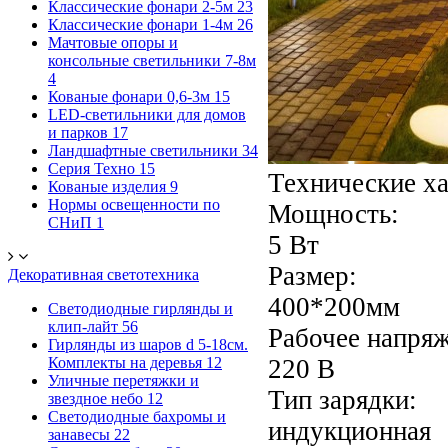
Классические фонари 2-5м
23
Классические фонари 1-4м
26
Мачтовые опоры и
консольные светильники 7-8м
4
Кованые фонари 0,6-3м
15
LED-светильники для домов
и парков
17
Ландшафтные светильники
34
Серия Техно
15
Технические х
Кованые изделия
9
Нормы освещенности по
Мощность:
СНиП
1
5 Вт
Размер:
Декоративная светотехника
400*200мм
Светодиодные гирлянды и
клип-лайт
56
Рабочее напряж
Гирлянды из шаров d 5-18cм.
Комплекты на деревья
12
220 В
Уличные перетяжки и
Тип зарядки:
звездное небо
12
Светодиодные бахромы и
индукционная
занавесы
22