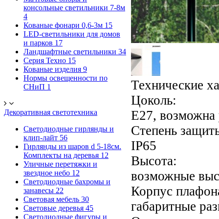
консольные светильники 7-8м
4
Кованые фонари 0,6-3м
15
LED-светильники для домов
и парков
17
Ландшафтные светильники
34
Серия Техно
15
Кованые изделия
9
Нормы освещенности по
Технические х
СНиП
1
Цоколь:
Декоративная светотехника
Е27, возможна
Степень защит
Светодиодные гирлянды и
клип-лайт
56
IP65
Гирлянды из шаров d 5-18cм.
Комплекты на деревья
12
Высота:
Уличные перетяжки и
звездное небо
12
возможные выс
Светодиодные бахромы и
Корпус плафон
занавесы
22
Световая мебель
30
габаритные ра
Световые деревья
45
Светодиодные фигуры и