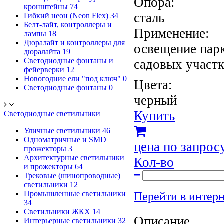
Опора:
кронштейны
74
сталь
Гибкий неон (Neon Flex)
34
Белт-лайт, контроллеры и
Применение:
лампы
18
Дюралайт и контроллеры для
освещение парк
дюралайта
19
Светодиодные фонтаны и
садовых участ
фейерверки
12
Новогодние ели "под ключ"
0
Цвета:
Светодиодные фонтаны
0
черный
Купить
Светодиодные светильники
Уличные светильники
46
Одноматричные и SMD
цена по запрос
прожекторы
3
Архитектурные светильники
Кол-во
и прожекторы
64
Трековые (шинопроводные)
светильники
12
Промышленные светильники
Перейти в интер
34
Светильники ЖКХ
14
Описание
Интерьерные светильники
32