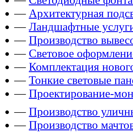
—
Архитектурная подсв
—
Ландшафтные услуги
—
Производство вывес
—
Световое оформлени
—
Комплектация новог
—
Тонкие световые пан
—
Проектирование-мон
—
Производство уличн
—
Производство мачто