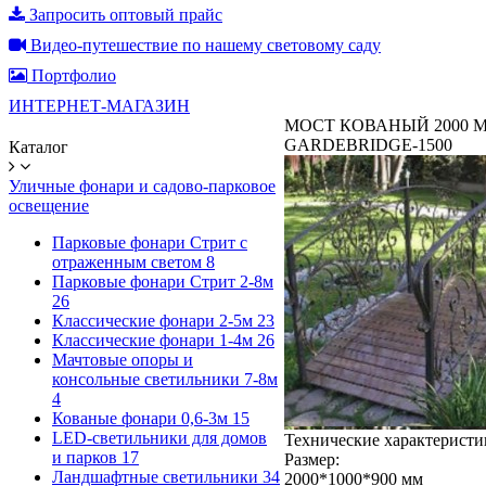
Запросить оптовый прайс
Видео-путешествие по нашему световому саду
Портфолио
ИНТЕРНЕТ-МАГАЗИН
МОСТ КОВАНЫЙ 2000 
GARDEBRIDGE-1500
Каталог
Уличные фонари и садово-парковое
освещение
Парковые фонари Стрит с
отраженным светом
8
Парковые фонари Стрит 2-8м
26
Классические фонари 2-5м
23
Классические фонари 1-4м
26
Мачтовые опоры и
консольные светильники 7-8м
4
Кованые фонари 0,6-3м
15
LED-светильники для домов
Технические характеристи
и парков
17
Размер:
Ландшафтные светильники
34
2000*1000*900 мм