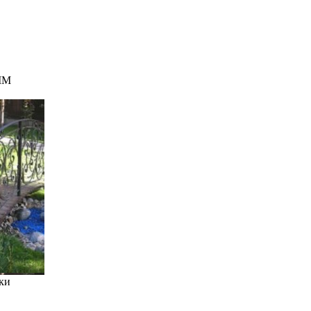
ММ
ки