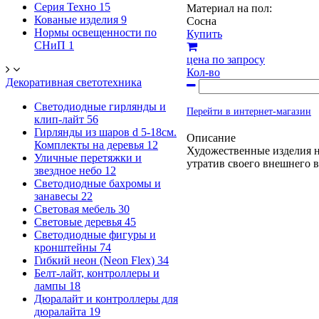
Серия Техно
15
Материал на пол:
Кованые изделия
9
Сосна
Нормы освещенности по
Купить
СНиП
1
цена по запросу
Кол-во
Декоративная светотехника
Светодиодные гирлянды и
Перейти в интернет-магазин
клип-лайт
56
Гирлянды из шаров d 5-18cм.
Описание
Комплекты на деревья
12
Художественные изделия не
Уличные перетяжки и
утратив своего внешнего в
звездное небо
12
Светодиодные бахромы и
занавесы
22
Световая мебель
30
Световые деревья
45
Светодиодные фигуры и
кронштейны
74
Гибкий неон (Neon Flex)
34
Белт-лайт, контроллеры и
лампы
18
Дюралайт и контроллеры для
дюралайта
19