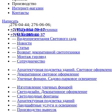
Производство
Интернет-магазин
Контакты
Написать
276-04-44; 276-06-06;
/
383
+7(952)-934-79-17
—
Поставка светотехники
—
О Компании
+7(913)-205-44-37
—
Видеопрезентация Светового сада
—
Новости
—
Статьи
—
Возврат декоративной светотехники
—
Монтаж гирлянд
—
Сотрудничество
—
Архитектурная подсветка зданий. Световое оформлени
—
Декоративное световое оформление
—
Уличные фонари. Садово-парковое освещение
—
Изготовление уличных фонарей
—
Светодизайн. Декоративное оформление
—
Светодиодные фонтаны
—
Архитектурная подсветка зданий
—
Ландшафтные услуги и освещение
—
Производство вывесок