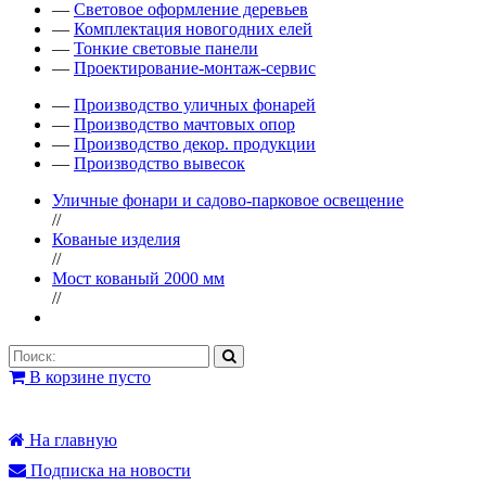
—
Световое оформление деревьев
—
Комплектация новогодних елей
—
Тонкие световые панели
—
Проектирование-монтаж-сервис
—
Производство уличных фонарей
—
Производство мачтовых опор
—
Производство декор. продукции
—
Производство вывесок
Уличные фонари и садово-парковое освещение
//
Кованые изделия
//
Мост кованый 2000 мм
//
В корзине пусто
На главную
Подписка на новости