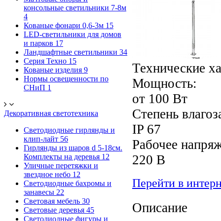
консольные светильники 7-8м
4
Кованые фонари 0,6-3м
15
LED-светильники для домов
и парков
17
Ландшафтные светильники
34
Серия Техно
15
Технические х
Кованые изделия
9
Нормы освещенности по
Мощность:
СНиП
1
от 100 Вт
Степень влаго
Декоративная светотехника
IP 67
Светодиодные гирлянды и
клип-лайт
56
Рабочее напряж
Гирлянды из шаров d 5-18cм.
Комплекты на деревья
12
220 В
Уличные перетяжки и
звездное небо
12
Перейти в интер
Светодиодные бахромы и
занавесы
22
Световая мебель
30
Описание
Световые деревья
45
Светодиодные фигуры и