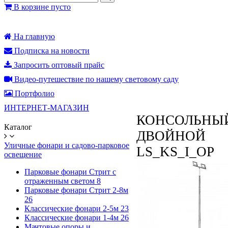
В корзине пусто
На главную
Подписка на новости
Запросить оптовый прайс
Видео-путешествие по нашему световому саду
Портфолио
ИНТЕРНЕТ-МАГАЗИН
КОНСОЛЬНЫЙ
Каталог
ДВОЙНОЙ
Уличные фонари и садово-парковое
LS_KS_I_OP
освещение
Парковые фонари Стрит с
отраженным светом
8
Парковые фонари Стрит 2-8м
26
Классические фонари 2-5м
23
Классические фонари 1-4м
26
Мачтовые опоры и