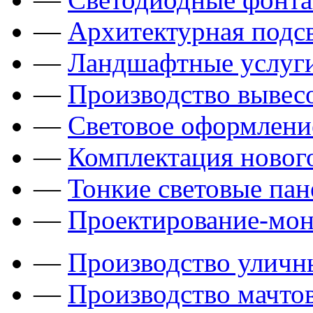
—
Архитектурная подсв
—
Ландшафтные услуги
—
Производство вывес
—
Световое оформлени
—
Комплектация новог
—
Тонкие световые пан
—
Проектирование-мон
—
Производство уличн
—
Производство мачто