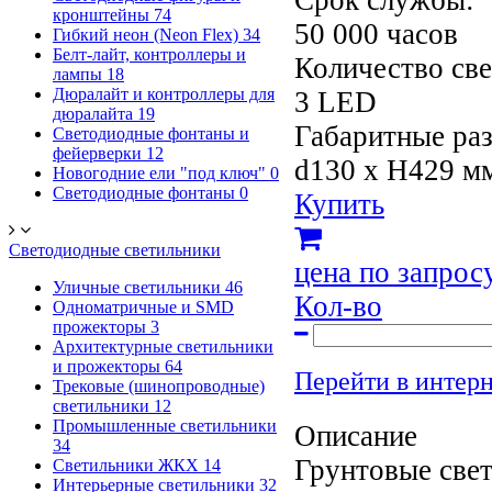
Срок службы:
кронштейны
74
50 000 часов
Гибкий неон (Neon Flex)
34
Белт-лайт, контроллеры и
Количество све
лампы
18
Дюралайт и контроллеры для
3 LED
дюралайта
19
Габаритные ра
Светодиодные фонтаны и
фейерверки
12
d130 x H429 м
Новогодние ели "под ключ"
0
Светодиодные фонтаны
0
Купить
Светодиодные светильники
цена по запрос
Уличные светильники
46
Кол-во
Одноматричные и SMD
прожекторы
3
Архитектурные светильники
и прожекторы
64
Перейти в интер
Трековые (шинопроводные)
светильники
12
Промышленные светильники
Описание
34
Грунтовые све
Светильники ЖКХ
14
Интерьерные светильники
32