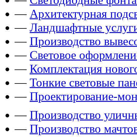
—
Архитектурная подсв
—
Ландшафтные услуги
—
Производство вывес
—
Световое оформлени
—
Комплектация новог
—
Тонкие световые пан
—
Проектирование-мон
—
Производство уличн
—
Производство мачто