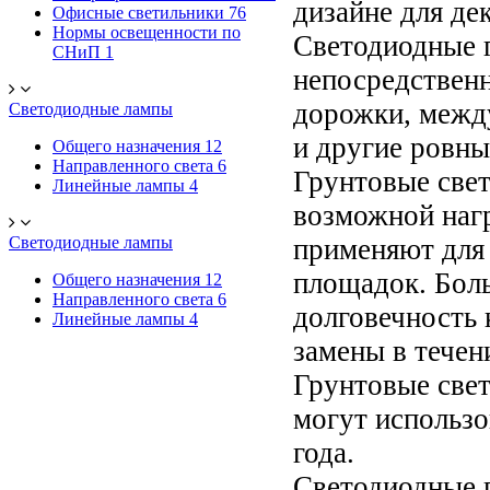
дизайне для де
Офисные светильники
76
Нормы освещенности по
Светодиодные 
СНиП
1
непосредственн
дорожки, между
Светодиодные лампы
и другие ровны
Общего назначения
12
Направленного света
6
Грунтовые све
Линейные лампы
4
возможной нагр
Светодиодные лампы
применяют для
площадок. Бол
Общего назначения
12
Направленного света
6
долговечность
Линейные лампы
4
замены в течен
Грунтовые свет
могут использо
года.
Светодиодные 