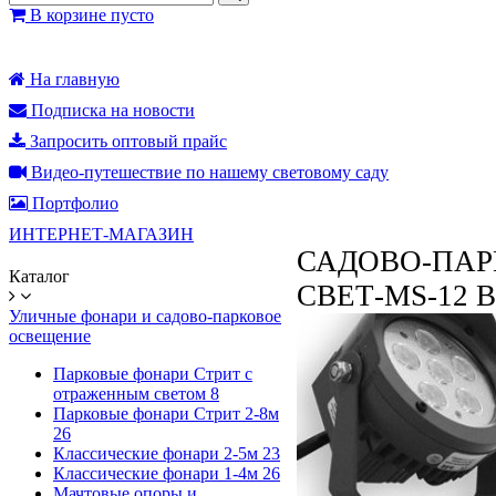
В корзине пусто
На главную
Подписка на новости
Запросить оптовый прайс
Видео-путешествие по нашему световому саду
Портфолио
ИНТЕРНЕТ-МАГАЗИН
САДОВО-ПАР
Каталог
СВЕТ-MS-12 
Уличные фонари и садово-парковое
освещение
Парковые фонари Стрит с
отраженным светом
8
Парковые фонари Стрит 2-8м
26
Классические фонари 2-5м
23
Классические фонари 1-4м
26
Мачтовые опоры и