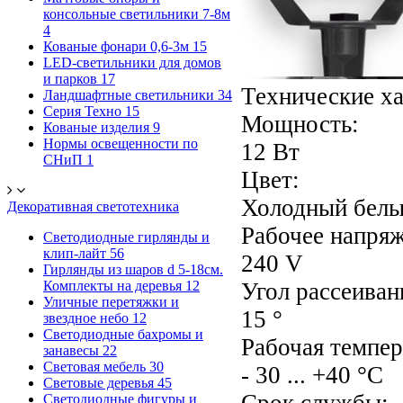
консольные светильники 7-8м
4
Кованые фонари 0,6-3м
15
LED-светильники для домов
и парков
17
Технические х
Ландшафтные светильники
34
Серия Техно
15
Мощность:
Кованые изделия
9
Нормы освещенности по
12 Вт
СНиП
1
Цвет:
Холодный белы
Декоративная светотехника
Рабочее напряж
Светодиодные гирлянды и
клип-лайт
56
240 V
Гирлянды из шаров d 5-18cм.
Комплекты на деревья
12
Угол рассеиван
Уличные перетяжки и
15 °
звездное небо
12
Светодиодные бахромы и
Рабочая темпер
занавесы
22
Световая мебель
30
- 30 ... +40 °C
Световые деревья
45
Светодиодные фигуры и