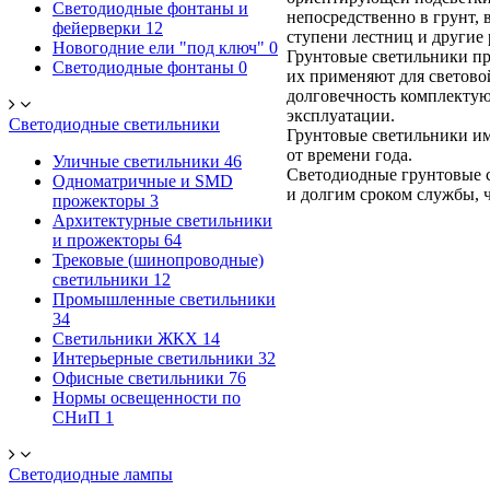
Светодиодные фонтаны и
непосредственно в грунт, 
фейерверки
12
ступени лестниц и другие
Новогодние ели "под ключ"
0
Грунтовые светильники пр
Светодиодные фонтаны
0
их применяют для светово
долговечность комплектую
эксплуатации.
Светодиодные светильники
Грунтовые светильники им
от времени года.
Уличные светильники
46
Светодиодные грунтовые с
Одноматричные и SMD
и долгим сроком службы, ч
прожекторы
3
Архитектурные светильники
и прожекторы
64
Трековые (шинопроводные)
светильники
12
Промышленные светильники
34
Светильники ЖКХ
14
Интерьерные светильники
32
Офисные светильники
76
Нормы освещенности по
СНиП
1
Светодиодные лампы