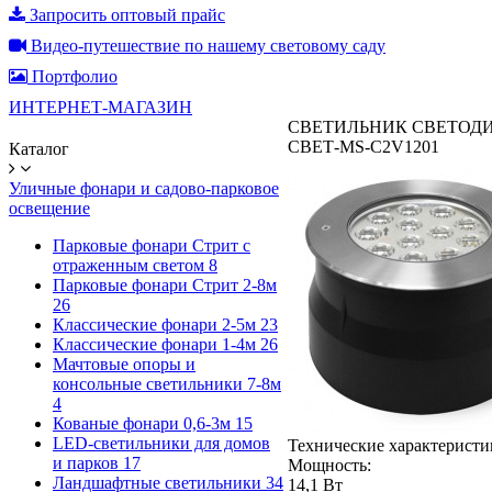
Запросить оптовый прайс
Видео-путешествие по нашему световому саду
Портфолио
ИНТЕРНЕТ-МАГАЗИН
СВЕТИЛЬНИК СВЕТОДИ
СВЕТ-MS-C2V1201
Каталог
Уличные фонари и садово-парковое
освещение
Парковые фонари Стрит с
отраженным светом
8
Парковые фонари Стрит 2-8м
26
Классические фонари 2-5м
23
Классические фонари 1-4м
26
Мачтовые опоры и
консольные светильники 7-8м
4
Кованые фонари 0,6-3м
15
LED-светильники для домов
Технические характеристи
и парков
17
Мощность:
Ландшафтные светильники
34
14,1 Вт