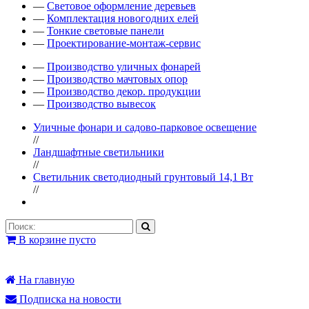
—
Световое оформление деревьев
—
Комплектация новогодних елей
—
Тонкие световые панели
—
Проектирование-монтаж-сервис
—
Производство уличных фонарей
—
Производство мачтовых опор
—
Производство декор. продукции
—
Производство вывесок
Уличные фонари и садово-парковое освещение
//
Ландшафтные светильники
//
Светильник светодиодный грунтовый 14,1 Вт
//
В корзине пусто
На главную
Подписка на новости