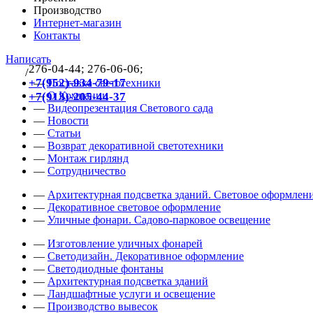
Производство
Интернет-магазин
Контакты
Написать
276-04-44; 276-06-06;
/
383
+7(952)-934-79-17
—
Поставка светотехники
—
О Компании
+7(913)-205-44-37
—
Видеопрезентация Светового сада
—
Новости
—
Статьи
—
Возврат декоративной светотехники
—
Монтаж гирлянд
—
Сотрудничество
—
Архитектурная подсветка зданий. Световое оформлени
—
Декоративное световое оформление
—
Уличные фонари. Садово-парковое освещение
—
Изготовление уличных фонарей
—
Светодизайн. Декоративное оформление
—
Светодиодные фонтаны
—
Архитектурная подсветка зданий
—
Ландшафтные услуги и освещение
—
Производство вывесок