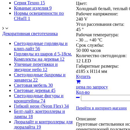
Серия Техно
15
Цвет:
Кованые изделия
9
Холодный белый, теплый 
Нормы освещенности по
Рабочее напряжение:
СНиП
1
240 V
Угол рассеивания света:
45 °
Декоративная светотехника
Рабочая температура:
- 30 ... +40 °C
Светодиодные гирлянды и
Срок службы:
клип-лайт
56
50 000 часов
Гирлянды из шаров d 5-18cм.
Количество светодиодов:
Комплекты на деревья
12
12 LED
Уличные перетяжки и
Габаритные размеры:
звездное небо
12
d185 x H114 мм
Светодиодные бахромы и
Купить
занавесы
22
Световая мебель
30
цена по запросу
Световые деревья
45
Кол-во
Светодиодные фигуры и
кронштейны
74
Гибкий неон (Neon Flex)
34
Перейти в интернет-магазин
Белт-лайт, контроллеры и
лампы
18
Описание
Дюралайт и контроллеры для
Грунтовые светильники ис
дюралайта
19
ориентирующей подсветки