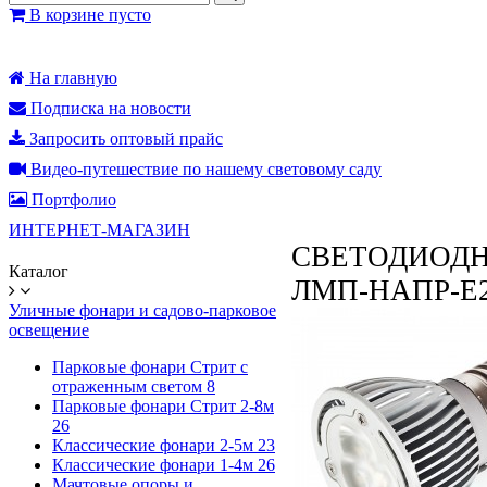
В корзине пусто
На главную
Подписка на новости
Запросить оптовый прайс
Видео-путешествие по нашему световому саду
Портфолио
ИНТЕРНЕТ-МАГАЗИН
СВЕТОДИОДН
Каталог
ЛМП-НАПР-E27-
Уличные фонари и садово-парковое
освещение
Парковые фонари Стрит с
отраженным светом
8
Парковые фонари Стрит 2-8м
26
Классические фонари 2-5м
23
Классические фонари 1-4м
26
Мачтовые опоры и