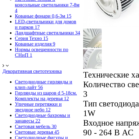
консольные светильники 7-8м
4
Кованые фонари 0,6-3м
15
LED-светильники для домов
и парков
17
Ландшафтные светильники
34
Серия Техно
15
Кованые изделия
9
Нормы освещенности по
СНиП
1
Декоративная светотехника
Технические х
Светодиодные гирлянды и
Количество све
клип-лайт
56
3
Гирлянды из шаров d 5-18cм.
Комплекты на деревья
12
Тип светодиода
Уличные перетяжки и
звездное небо
12
1W
Светодиодные бахромы и
занавесы
22
Входное напря
Световая мебель
30
90 - 264 В АС
Световые деревья
45
Светодиодные фигуры и