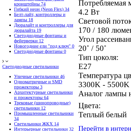
Потребляемая 
кронштейны
74
Гибкий неон (Neon Flex)
34
4.2 Вт
Белт-лайт, контроллеры и
Световой поток
лампы
18
Дюралайт и контроллеры для
170 / 180 люме
дюралайта
19
Светодиодные фонтаны и
Угол рассеиван
фейерверки
12
Новогодние ели "под ключ"
0
20˚ / 50˚
Светодиодные фонтаны
0
Тип цоколя:
E27
Светодиодные светильники
Температура цв
Уличные светильники
46
Одноматричные и SMD
3300K - 5500K
прожекторы
3
Аналог лампы 
Архитектурные светильники
и прожекторы
64
Трековые (шинопроводные)
Цвета:
светильники
12
Теплый белы
Промышленные светильники
34
Светильники ЖКХ
14
Перейти в интер
Интерьерные светильники
32