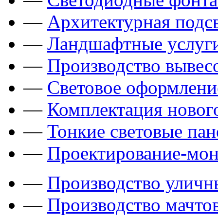
—
Архитектурная подсв
—
Ландшафтные услуги
—
Производство вывес
—
Световое оформлени
—
Комплектация новог
—
Тонкие световые пан
—
Проектирование-мон
—
Производство уличн
—
Производство мачто