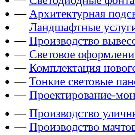
—
Архитектурная подсв
—
Ландшафтные услуги
—
Производство вывес
—
Световое оформлени
—
Комплектация новог
—
Тонкие световые пан
—
Проектирование-мон
—
Производство уличн
—
Производство мачто