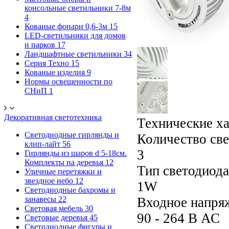
консольные светильники 7-8м
4
Кованые фонари 0,6-3м
15
LED-светильники для домов
и парков
17
Ландшафтные светильники
34
Серия Техно
15
Кованые изделия
9
Нормы освещенности по
СНиП
1
Декоративная светотехника
Технические х
Светодиодные гирлянды и
Количество све
клип-лайт
56
3
Гирлянды из шаров d 5-18cм.
Комплекты на деревья
12
Тип светодиода
Уличные перетяжки и
звездное небо
12
1W
Светодиодные бахромы и
занавесы
22
Входное напря
Световая мебель
30
90 - 264 В АС
Световые деревья
45
Светодиодные фигуры и