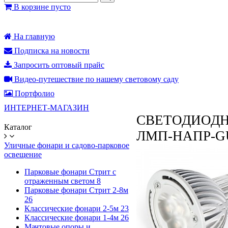
В корзине пусто
На главную
Подписка на новости
Запросить оптовый прайс
Видео-путешествие по нашему световому саду
Портфолио
ИНТЕРНЕТ-МАГАЗИН
СВЕТОДИОДН
Каталог
ЛМП-НАПР-GU10
Уличные фонари и садово-парковое
освещение
Парковые фонари Стрит с
отраженным светом
8
Парковые фонари Стрит 2-8м
26
Классические фонари 2-5м
23
Классические фонари 1-4м
26
Мачтовые опоры и