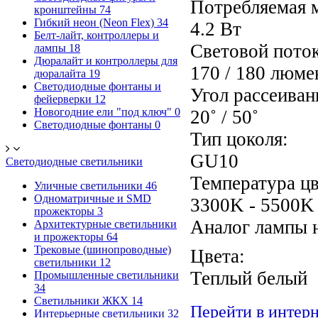
Потребляемая 
кронштейны
74
Гибкий неон (Neon Flex)
34
4.2 Вт
Белт-лайт, контроллеры и
Световой поток
лампы
18
Дюралайт и контроллеры для
170 / 180 люме
дюралайта
19
Светодиодные фонтаны и
Угол рассеиван
фейерверки
12
Новогодние ели "под ключ"
0
20˚ / 50˚
Светодиодные фонтаны
0
Тип цоколя:
GU10
Светодиодные светильники
Температура цв
Уличные светильники
46
Одноматричные и SMD
3300K - 5500K
прожекторы
3
Аналог лампы 
Архитектурные светильники
и прожекторы
64
Трековые (шинопроводные)
Цвета:
светильники
12
Теплый белы
Промышленные светильники
34
Светильники ЖКХ
14
Перейти в интер
Интерьерные светильники
32