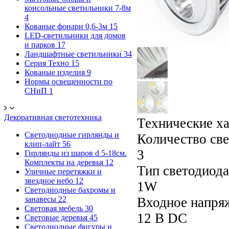
консольные светильники 7-8м
4
Кованые фонари 0,6-3м
15
LED-светильники для домов
и парков
17
Ландшафтные светильники
34
Серия Техно
15
Кованые изделия
9
Нормы освещенности по
СНиП
1
Декоративная светотехника
Технические х
Светодиодные гирлянды и
Количество све
клип-лайт
56
3
Гирлянды из шаров d 5-18cм.
Комплекты на деревья
12
Тип светодиода
Уличные перетяжки и
звездное небо
12
1W
Светодиодные бахромы и
занавесы
22
Входное напря
Световая мебель
30
12 В DC
Световые деревья
45
Светодиодные фигуры и