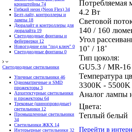
Потребляемая 
кронштейны
74
Гибкий неон (Neon Flex)
34
4.2 Вт
Белт-лайт, контроллеры и
Световой поток
лампы
18
Дюралайт и контроллеры для
140 / 160 люме
дюралайта
19
Светодиодные фонтаны и
Угол рассеиван
фейерверки
12
Новогодние ели "под ключ"
0
10˚ / 18˚
Светодиодные фонтаны
0
Тип цоколя:
GU5.3 / MR-16
Светодиодные светильники
Температура цв
Уличные светильники
46
Одноматричные и SMD
3300K - 5500K
прожекторы
3
Аналог лампы 
Архитектурные светильники
и прожекторы
64
Трековые (шинопроводные)
Цвета:
светильники
12
Теплый белы
Промышленные светильники
34
Светильники ЖКХ
14
Перейти в интер
Интерьерные светильники
32