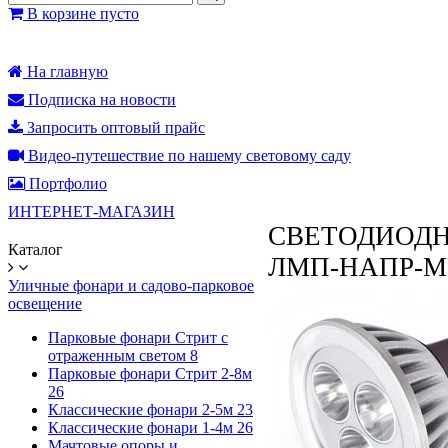
В корзине пусто
На главную
Подписка на новости
Запросить оптовый прайс
Видео-путешествие по нашему световому саду
Портфолио
ИНТЕРНЕТ-МАГАЗИН
СВЕТОДИОДН
Каталог
ЛМП-НАПР-MR16
Уличные фонари и садово-парковое
освещение
Парковые фонари Стрит с
отраженным светом
8
Парковые фонари Стрит 2-8м
26
Классические фонари 2-5м
23
Классические фонари 1-4м
26
Мачтовые опоры и