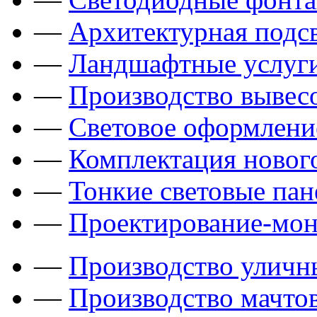
—
Архитектурная подсв
—
Ландшафтные услуги
—
Производство вывес
—
Световое оформлени
—
Комплектация новог
—
Тонкие световые пан
—
Проектирование-мон
—
Производство уличн
—
Производство мачто