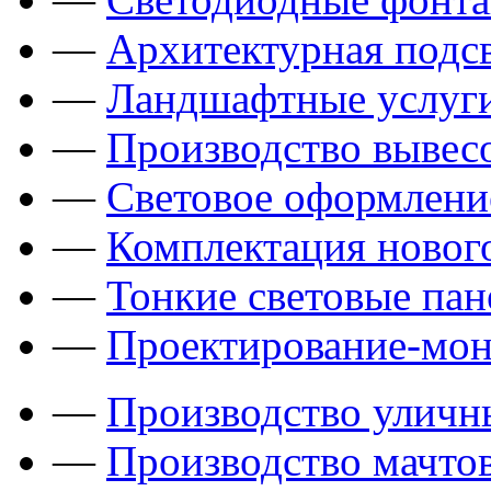
—
Архитектурная подсв
—
Ландшафтные услуги
—
Производство вывес
—
Световое оформлени
—
Комплектация новог
—
Тонкие световые пан
—
Проектирование-мон
—
Производство уличн
—
Производство мачто