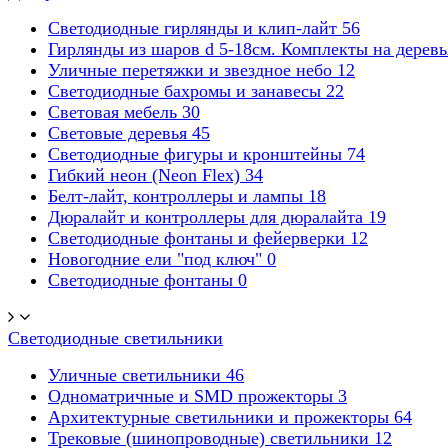
Светодиодные гирлянды и клип-лайт
56
Гирлянды из шаров d 5-18cм. Комплекты на дерев
Уличные перетяжки и звездное небо
12
Светодиодные бахромы и занавесы
22
Световая мебель
30
Световые деревья
45
Светодиодные фигуры и кронштейны
74
Гибкий неон (Neon Flex)
34
Белт-лайт, контроллеры и лампы
18
Дюралайт и контроллеры для дюралайта
19
Светодиодные фонтаны и фейерверки
12
Новогодние ели "под ключ"
0
Светодиодные фонтаны
0
Светодиодные светильники
Уличные светильники
46
Одноматричные и SMD прожекторы
3
Архитектурные светильники и прожекторы
64
Трековые (шинопроводные) светильники
12