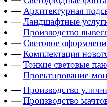
—
Архитектурная подсв
—
Ландшафтные услуги
—
Производство вывес
—
Световое оформлени
—
Комплектация новог
—
Тонкие световые пан
—
Проектирование-мон
—
Производство уличн
—
Производство мачто