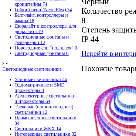
Черный
кронштейны
74
Количество ре
Гибкий неон (Neon Flex)
34
Белт-лайт, контроллеры и
8
лампы
18
Дюралайт и контроллеры для
Степень защит
дюралайта
19
Светодиодные фонтаны и
IP 44
фейерверки
12
Новогодние ели "под ключ"
0
Перейти в интер
Светодиодные фонтаны
0
Похожие това
Светодиодные светильники
Уличные светильники
46
Одноматричные и SMD
прожекторы
3
Архитектурные светильники
и прожекторы
64
Трековые (шинопроводные)
светильники
12
Промышленные светильники
34
Светильники ЖКХ
14
Интерьерные светильники
32