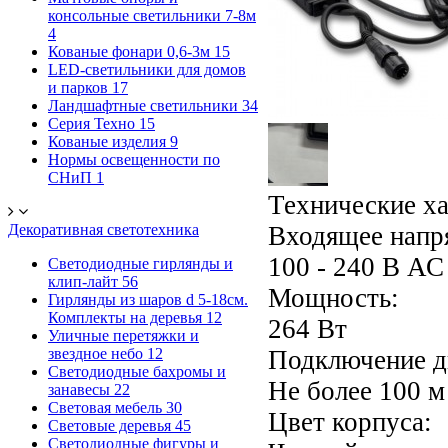
консольные светильники 7-8м
4
Кованые фонари 0,6-3м
15
LED-светильники для домов
и парков
17
Ландшафтные светильники
34
Серия Техно
15
Кованые изделия
9
Нормы освещенности по
СНиП
1
Технические х
Декоративная светотехника
Входящее напр
100 - 240 В АС
Светодиодные гирлянды и
клип-лайт
56
Мощность:
Гирлянды из шаров d 5-18cм.
Комплекты на деревья
12
264 Вт
Уличные перетяжки и
звездное небо
12
Подключение д
Светодиодные бахромы и
Не более 100 м
занавесы
22
Световая мебель
30
Цвет корпуса:
Световые деревья
45
Светодиодные фигуры и