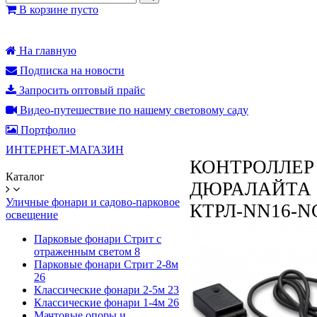
В корзине пусто
На главную
Подписка на новости
Запросить оптовый прайс
Видео-путешествие по нашему световому саду
Портфолио
ИНТЕРНЕТ-МАГАЗИН
КОНТРОЛЛЕР
Каталог
ДЮРАЛАЙТА
Уличные фонари и садово-парковое
КТРЛ-NN16-NC
освещение
Парковые фонари Стрит с
отраженным светом
8
Парковые фонари Стрит 2-8м
26
Классические фонари 2-5м
23
Классические фонари 1-4м
26
Мачтовые опоры и