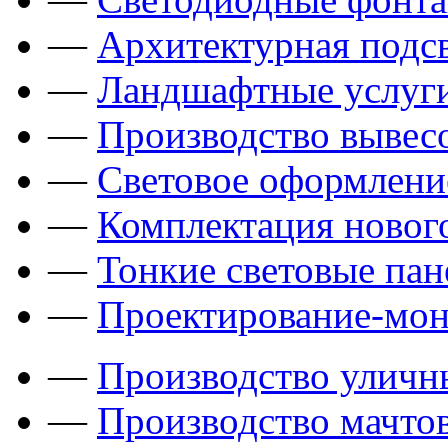
—
Архитектурная подсв
—
Ландшафтные услуги
—
Производство вывес
—
Световое оформлени
—
Комплектация новог
—
Тонкие световые пан
—
Проектирование-мон
—
Производство уличн
—
Производство мачто